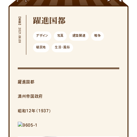
【更新】 2021.06.09
躍進国都
デザイン
写真
建築関連
戦争
植民地
生活・風俗
躍進国都
満州帝国政府
昭和12年（1937）