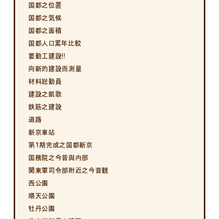
国都之位置
国都之気候
国都之面積
国都人口累年比較
要動工建設!!
向新的建設而測量
材料総動員
建設之凱歌
鉄筋之建設
道路
新京車站
第1期完成之国都新京
国務院之今昔與内部
関東軍司令部附近之今昔観
西公園
順天公園
牡丹公園